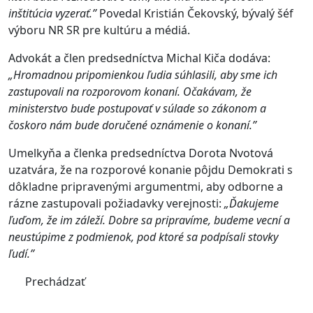
inštitúcia vyzerať.”
Povedal Kristián Čekovský, bývalý šéf
výboru NR SR pre kultúru a médiá.
Advokát a člen predsedníctva Michal Kiča dodáva:
„Hromadnou pripomienkou ľudia súhlasili, aby sme ich
zastupovali na rozporovom konaní. Očakávam, že
ministerstvo bude postupovať v súlade so zákonom a
čoskoro nám bude doručené oznámenie o konaní.”
Umelkyňa a členka predsedníctva Dorota Nvotová
uzatvára, že na rozporové konanie pôjdu Demokrati s
dôkladne pripravenými argumentmi, aby odborne a
rázne zastupovali požiadavky verejnosti:
„Ďakujeme
ľuďom, že im záleží. Dobre sa pripravíme, budeme vecní a
neustúpime z podmienok, pod ktoré sa podpísali stovky
ľudí.”
Prechádzať