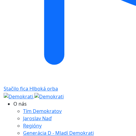
Stačilo fica
Hlboká orba
O nás
Tím Demokratov
Jaroslav Naď
Regióny
Generácia D - Mladí Demokrati