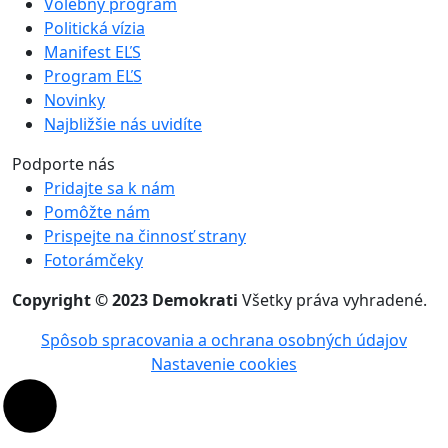
Volebný program
Politická vízia
Manifest EĽS
Program EĽS
Novinky
Najbližšie nás uvidíte
Podporte nás
Pridajte sa k nám
Pomôžte nám
Prispejte na činnosť strany
Fotorámčeky
Copyright © 2023 Demokrati
Všetky práva vyhradené.
Spôsob spracovania a ochrana osobných údajov
Nastavenie cookies