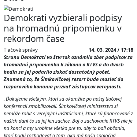
Demokrati vyzbierali podpisy
na hromadnú pripomienku v
rekordom čase
Tlačové správy
14. 03. 2024 / 17:18
Strana Demokrati vo štvrtok oznámila zber podpisov za
hromadnú pripomienku k zákonu o RTVS a do dvoch
hodín sa jej podarilo získať dostatočný počet.
Znamená to, že Šimkovičovej rezort bude musieť do
rozporového konania prizvať zástupcov verejnosti.
„Ďakujeme všetkým, ktorí sa okamžite po našej tlačovej
konferencii zmobilizovali. Šimkovičovej ministerstvo si
nemôže robiť s verejnými inštitúciami, ktoré sú financované z
našich daní čo sa jej len zachce. Boj o zachovanie RTVS nie je
na konci a my urobíme všetko pre to, aby to boli občania,
ktorí budú rozhodovať o tom, ako má naša spoločná