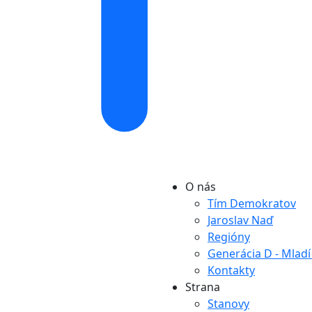
O nás
Tím Demokratov
Jaroslav Naď
Regióny
Generácia D - Mlad
Kontakty
Strana
Stanovy