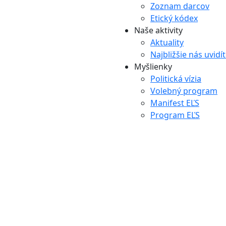
Zoznam darcov
Etický kódex
Naše aktivity
Aktuality
Najbližšie nás uvidí
Myšlienky
Politická vízia
Volebný program
Manifest EĽS
Program EĽS