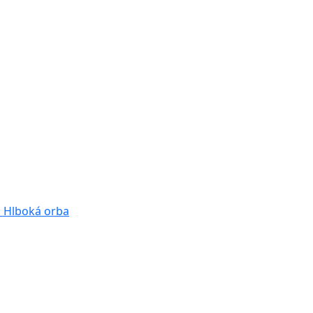
a
Hlboká orba