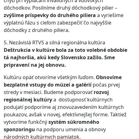
chýb pri vyplácaní invalidných a vdovských
dôchodkov. Posilníme druhý dôchodkový pilier –
zvýšime príspevky do druhého piliera
a vyriešime
výplatnú fázu s cieľom zabezpečiť čo najvyššie
dôchodky z druhého piliera.
5. Nezávislá RTVS a silná regionálna kultúra
Deštrukcia v kultúre bola za toto volebné obdobie
tá najhoršia, akú kedy Slovensko zažilo. Sme
pripravení na jej obnovu.
Kultúru opäť otvoríme všetkým ľuďom.
Obnovíme
bezplatné vstupy do múzeí a galérií
počas prvej
stredy v mesiaci. Budeme podporovať
rozvoj
regionálnej kultúry
a dostupnosť kultúrnych
podujatí podporíme aj znovuzavedením kultúrnych
poukazov, avšak v novej, efektívnejšej forme. Taktiež
vytvoríme funkčný
systém súkromného
sponzoringu
na podporu umenia a obnovy
národných kultúrnych pamiatok.