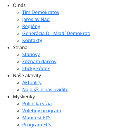
O nás
Tím Demokratov
Jaroslav Naď
Regióny
Generácia D - Mladí Demokrati
Kontakty
Strana
Stanovy
Zoznam darcov
Etický kódex
Naše aktivity
Aktuality
Najbližšie nás uvidíte
Myšlienky
Politická vízia
Volebný program
Manifest EĽS
Program EĽS