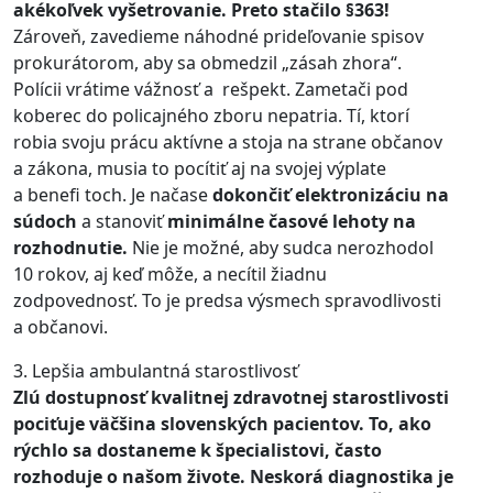
akékoľvek vyšetrovanie. Preto stačilo §363!
Zároveň, zavedieme náhodné prideľovanie spisov
prokurátorom, aby sa obmedzil „zásah zhora“.
Polícii vrátime vážnosť a rešpekt. Zametači pod
koberec do policajného zboru nepatria. Tí, ktorí
robia svoju prácu aktívne a stoja na strane občanov
a zákona, musia to pocítiť aj na svojej výplate
a benefi toch. Je načase
dokončiť elektronizáciu na
súdoch
a stanoviť
minimálne časové lehoty na
rozhodnutie.
Nie je možné, aby sudca nerozhodol
10 rokov, aj keď môže, a necítil žiadnu
zodpovednosť. To je predsa výsmech spravodlivosti
a občanovi.
3. Lepšia ambulantná starostlivosť
Zlú dostupnosť kvalitnej zdravotnej starostlivosti
pociťuje väčšina slovenských pacientov. To, ako
rýchlo sa dostaneme k špecialistovi, často
rozhoduje o našom živote. Neskorá diagnostika je