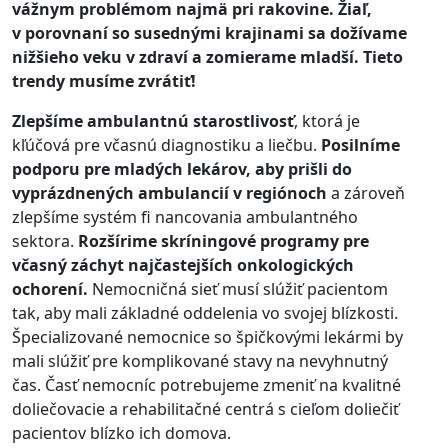
vážnym problémom najmä pri rakovine. Žiaľ,
v porovnaní so susednými krajinami sa dožívame
nižšieho veku v zdraví a zomierame mladší. Tieto
trendy musíme zvrátiť!
Zlepšíme ambulantnú starostlivosť
, ktorá je
kľúčová pre včasnú diagnostiku a liečbu.
Posilníme
podporu pre mladých lekárov, aby prišli do
vyprázdnených ambulancií v regiónoch
a zároveň
zlepšíme systém fi nancovania ambulantného
sektora.
Rozšírime skríningové programy pre
včasný záchyt najčastejších onkologických
ochorení.
Nemocničná sieť musí slúžiť pacientom
tak, aby mali základné oddelenia vo svojej blízkosti.
Špecializované nemocnice so špičkovými lekármi by
mali slúžiť pre komplikované stavy na nevyhnutný
čas. Časť nemocníc potrebujeme zmeniť na kvalitné
doliečovacie a rehabilitačné centrá s cieľom doliečiť
pacientov blízko ich domova.