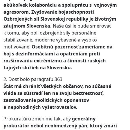
akúkoľvek kolaboráciu a spoluprácu s vojnovým
agresorom. Zvyšovanie bojaschopnosti
Ozbrojených síl Slovenskej republiky je životným
záujmom Slovenska.
Naše úsilie bude smerovať
k tomu, aby boli ozbrojené sily personálne
stabilizované, moderne vybavené a vysoko
motivované.
Osobitnú pozornosť zameriame na
boj s dezinformáciami a opatreniam proti
rozširovaniu extrémizmu a činnosti ruských
tajných služieb na Slovensku.
2. Dosť bolo paragrafu 363
Štát má chrániť všetkých občanov, no súčasná
vláda sa sústredí len na svoju beztrestnosť,
zastrašovanie politických oponentov
a nepohodlných vyšetrovateľov.
Prokuratúru zmeníme tak, aby
generálny
prokurátor nebol neobmedzený pán, ktorý zmarí