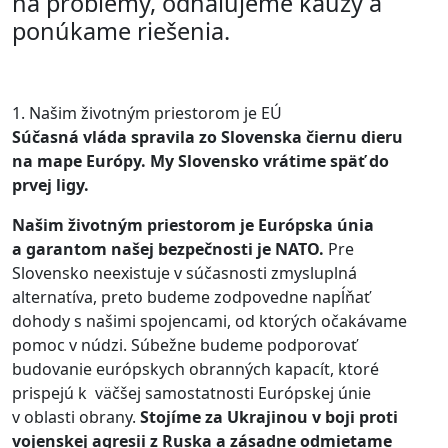
na problémy, odhaľujeme kauzy a
ponúkame riešenia.
1. Našim životným priestorom je EÚ
Súčasná vláda spravila zo Slovenska čiernu dieru
na mape Európy. My Slovensko vrátime späť do
prvej ligy.
Našim životným priestorom je Európska únia
a garantom našej bezpečnosti je NATO.
Pre
Slovensko neexistuje v súčasnosti zmysluplná
alternatíva, preto budeme zodpovedne napĺňať
dohody s našimi spojencami, od ktorých očakávame
pomoc v núdzi. Súbežne budeme podporovať
budovanie európskych obranných kapacít, ktoré
prispejú k väčšej samostatnosti Európskej únie
v oblasti obrany.
Stojíme za Ukrajinou v boji proti
vojenskej agresii z Ruska a zásadne odmietame