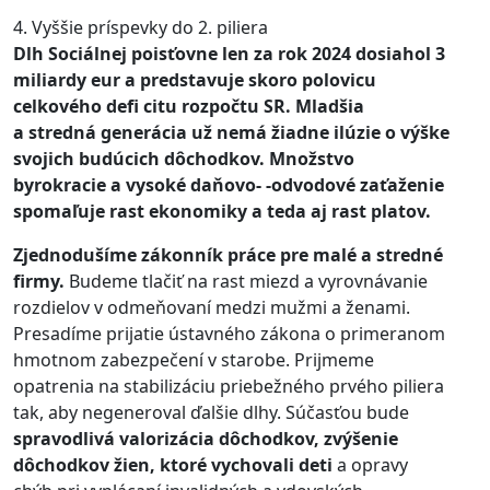
4. Vyššie príspevky do 2. piliera
Dlh Sociálnej poisťovne len za rok 2024 dosiahol 3
miliardy eur a predstavuje skoro polovicu
celkového defi citu rozpočtu SR. Mladšia
a stredná generácia už nemá žiadne ilúzie o výške
svojich budúcich dôchodkov. Množstvo
byrokracie a vysoké daňovo- -odvodové zaťaženie
spomaľuje rast ekonomiky a teda aj rast platov.
Zjednodušíme zákonník práce pre malé a stredné
firmy.
Budeme tlačiť na rast miezd a vyrovnávanie
rozdielov v odmeňovaní medzi mužmi a ženami.
Presadíme prijatie ústavného zákona o primeranom
hmotnom zabezpečení v starobe. Prijmeme
opatrenia na stabilizáciu priebežného prvého piliera
tak, aby negeneroval ďalšie dlhy. Súčasťou bude
spravodlivá valorizácia dôchodkov, zvýšenie
dôchodkov žien, ktoré vychovali deti
a opravy