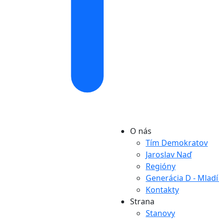
O nás
Tím Demokratov
Jaroslav Naď
Regióny
Generácia D - Mlad
Kontakty
Strana
Stanovy