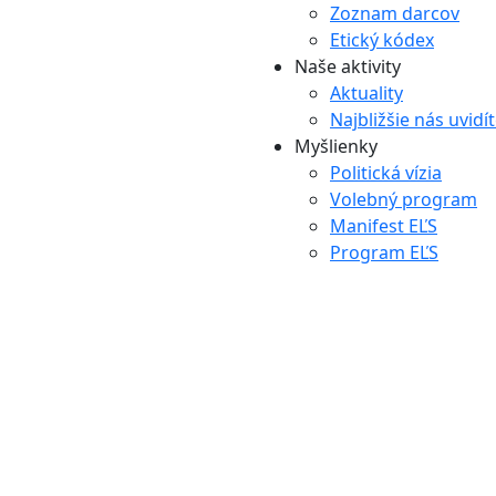
Zoznam darcov
Etický kódex
Naše aktivity
Aktuality
Najbližšie nás uvidí
Myšlienky
Politická vízia
Volebný program
Manifest EĽS
Program EĽS