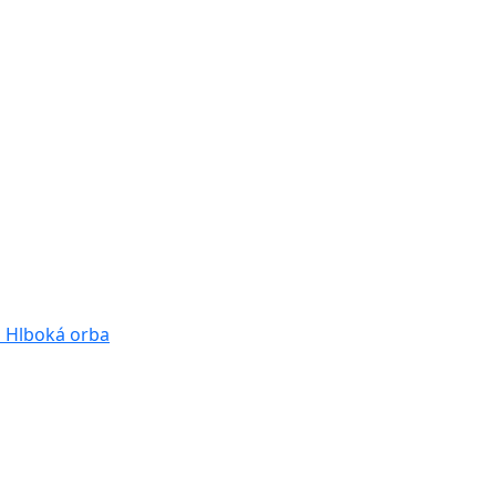
a
Hlboká orba