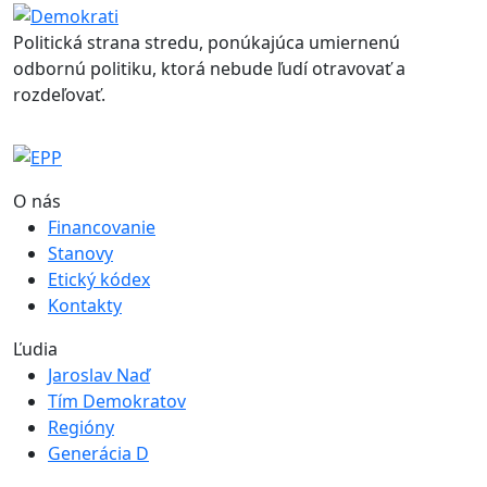
Politická strana stredu, ponúkajúca umiernenú
odbornú politiku, ktorá nebude ľudí otravovať a
rozdeľovať.
O nás
Financovanie
Stanovy
Etický kódex
Kontakty
Ľudia
Jaroslav Naď
Tím Demokratov
Regióny
Generácia D