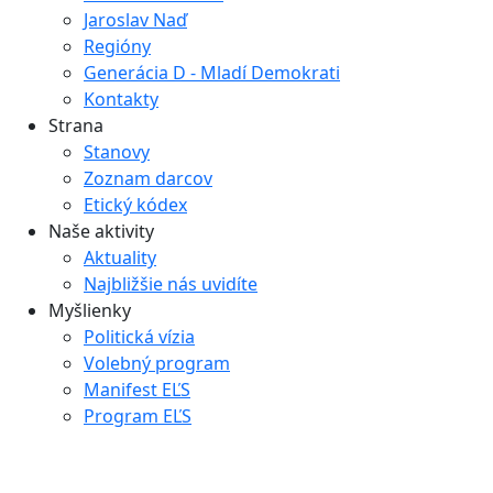
Jaroslav Naď
Regióny
Generácia D - Mladí Demokrati
Kontakty
Strana
Stanovy
Zoznam darcov
Etický kódex
Naše aktivity
Aktuality
Najbližšie nás uvidíte
Myšlienky
Politická vízia
Volebný program
Manifest EĽS
Program EĽS