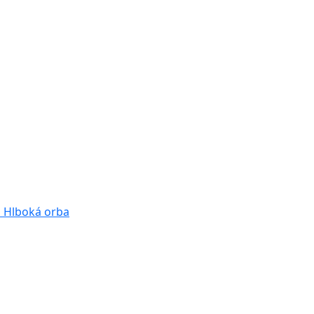
a
Hlboká orba