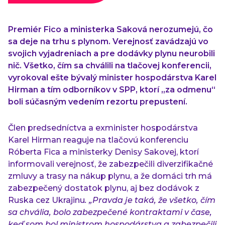
Premiér Fico a ministerka Saková nerozumejú, čo
sa deje na trhu s plynom. Verejnosť zavádzajú vo
svojich vyjadreniach a pre dodávky plynu neurobili
nič. Všetko, čím sa chválili na tlačovej konferencii,
vyrokoval ešte bývalý minister hospodárstva Karel
Hirman a tím odborníkov v SPP, ktorí „za odmenu“
boli súčasným vedením rezortu prepustení.
Člen predsedníctva a exminister hospodárstva
Karel Hirman reaguje na tlačovú konferenciu
Róberta Fica a ministerky Denisy Sakovej, ktorí
informovali verejnosť, že zabezpečili diverzifikačné
zmluvy a trasy na nákup plynu, a že domáci trh má
zabezpečený dostatok plynu, aj bez dodávok z
Ruska cez Ukrajinu
. „Pravda je taká, že všetko, čím
sa chvália, bolo zabezpečené kontraktami v čase,
keď som bol ministrom hospodárstva a zabezpečili