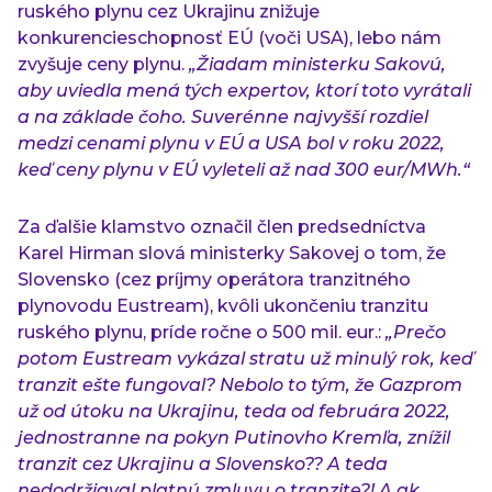
ruského plynu cez Ukrajinu znižuje
konkurencieschopnosť EÚ (voči USA), lebo nám
zvyšuje ceny plynu.
„Žiadam ministerku Sakovú,
aby uviedla mená tých expertov, ktorí toto vyrátali
a na základe čoho. Suverénne najvyšší rozdiel
medzi cenami plynu v EÚ a USA bol v roku 2022,
keď ceny plynu v EÚ vyleteli až nad 300 eur/MWh.“
Za ďalšie klamstvo označil člen predsedníctva
Karel Hirman slová ministerky Sakovej o tom, že
Slovensko (cez príjmy operátora tranzitného
plynovodu Eustream), kvôli ukončeniu tranzitu
ruského plynu, príde ročne o 500 mil. eur.:
„Prečo
potom Eustream vykázal stratu už minulý rok, keď
tranzit ešte fungoval? Nebolo to tým, že Gazprom
už od útoku na Ukrajinu, teda od februára 2022,
jednostranne na pokyn Putinovho Kremľa, znížil
tranzit cez Ukrajinu a Slovensko?? A teda
nedodržiaval platnú zmluvu o tranzite?! A ak