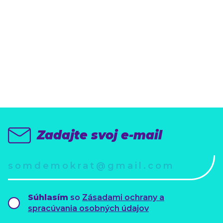
Kto chce demokraciu
a slušnosť nech sa
prihlási
(k odberu newslettra)
Zadajte svoj e-mail
Súhlasím
so
Zásadami ochrany a
spracúvania osobných údajov