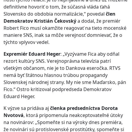
definitívne hovoriť o tom, že súčasná vláda ťahá
Slovensko do obdobia normalizácie,“ povedal
člen
Demokratov Kristián Čekovský
a dodal, že premiér
Robert Fico musí okamžite reagovať na tieto mocenské
maniere SNS, inak sa môže verejnosť domnievať, že o
týchto vplyvov vedel.
Expremiér Eduard Heger
: „Vyzývame Fica aby odňal
rezort kultúry SNS. Verejnoprávna televízia patrí
všetkým občanom, nie je to Dankova eseročka. RTVS
nemá byť štátnou hlasnou trúbou propagandy
Slovenskej národnej strany. My nie sme Maďarsko, pán
Fico.“ Ostro kritizoval podpredseda Demokratov
Eduard Heger.
K výzve sa pridáva aj
členka predsedníctva Dorota
Nvotová
, ktorá pripomenula neakceptovateľné útoky
na novinárov: „Spomeňte si na výroky dnes premiéra,
že novinári sú protislovenské prostitútky, spomeňte si