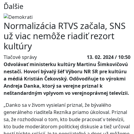
Ďalšie
Normalizácia RTVS začala, SNS
už viac nemôže riadiť rezort
kultúry
Tlačové správy
13. 02. 2024 / 10:50
Odvolávať ministerku kultúry Martinu Šimkovičovú
nestačí. Hovorí bývalý šéf Výboru NR SR pre kultúru
a médiá Kristián Čekovský. Odôvodňuje to výrokmi
Andreja Danka, ktorý sa verejne priznal k
neštandardným vplyvom vo verejnoprávnej televízii.
„Danko sa v živom vysielaní priznal, že bývalého
generálneho riaditeľa Rezníka priamo úkoloval. Priznal
sa, že rozhodoval o tom, kto bude pracovať v televízii,
kto bude moderátorom politickej diskusie a tiež určoval
hostí týchto relácií. Je to neprijateľné a dnes už môžeme