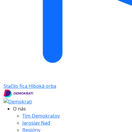
Stačilo fica
Hlboká orba
O nás
Tím Demokratov
Jaroslav Naď
Regióny