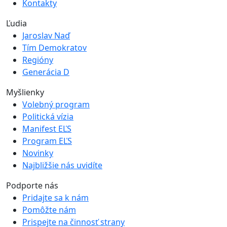
Kontakty
Ľudia
Jaroslav Naď
Tím Demokratov
Regióny
Generácia D
Myšlienky
Volebný program
Politická vízia
Manifest EĽS
Program EĽS
Novinky
Najbližšie nás uvidíte
Podporte nás
Pridajte sa k nám
Pomôžte nám
Prispejte na činnosť strany