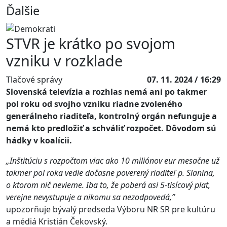
Ďalšie
STVR je krátko po svojom
vzniku v rozklade
Tlačové správy
07. 11. 2024 / 16:29
Slovenská televízia a rozhlas nemá ani po takmer
pol roku od svojho vzniku riadne zvoleného
generálneho riaditeľa, kontrolný orgán nefunguje a
nemá kto predložiť a schváliť rozpočet. Dôvodom sú
hádky v koalícii.
„Inštitúciu s rozpočtom viac ako 10 miliónov eur mesačne už
takmer pol roka vedie dočasne poverený riaditeľ p. Slanina,
o ktorom nič nevieme. Iba to, že poberá asi 5-tisícový plat,
verejne nevystupuje a nikomu sa nezodpovedá,”
upozorňuje bývalý predseda Výboru NR SR pre kultúru
a médiá Kristián Čekovský.