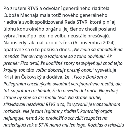
Po zrušení RTVS a odvolaní generálneho riaditeľa
Ľuboša Machaja mala totiž nového generálneho
riaditeľa zvoliť spolitizovaná Rada STVR, ktorá plní aj
úlohu kontrolného orgánu. Jej členov chceli poslanci
vybrať hneď po lete, no voľbu neustále presúvajú.
Naposledy tak mali urobiť včera (6. novembra 2024),
opätovne sa o to pokúsia dnes.
„Nevedia sa dohodnúť na
menách členov rady a vzájomne sa z toho obviňujú. Ak
premiér Fico tvrdí, že koaličné spory neovplyvňujú chod tejto
krajiny, tak táto voľba dokazuje presný opak,“
vysvetľuje
Kristián Čekovský a dodáva, že:
„Fico s Dankom a
Pellegrinim chceli rýchlo ovládnuť verejnoprávne médiá, ale
tak sa pritom rozhádali, že to nevedia dokončiť. Na jednej
strane by sme sa asi mohli tešiť. Na strane druhej –
zlikvidovali nezávislú RTVS a to, čo vytvorili je v absolútnom
rozklade. Nie je tam legitímny riaditeľ, kontrolný orgán
nefunguje, nemá kto predložiť a schváliť rozpočet na
nasledujúci rok a STVR nemá ani len logo. Rozhlas a televíziu