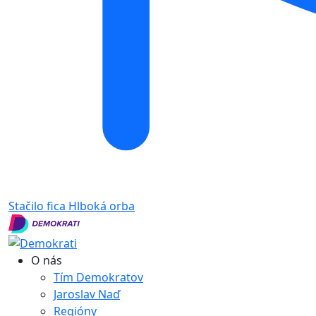
Stačilo fica
Hlboká orba
O nás
Tím Demokratov
Jaroslav Naď
Regióny