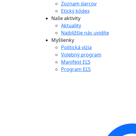
Zoznam darcov
Etický kódex
Naše aktivity
Aktuality
Najbližšie nás uvidíte
Myšlienky
Politická vízia
Volebný program
Manifest EĽS
Program EĽS