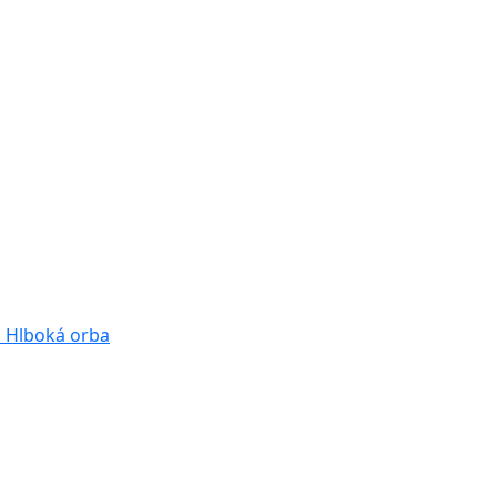
a
Hlboká orba