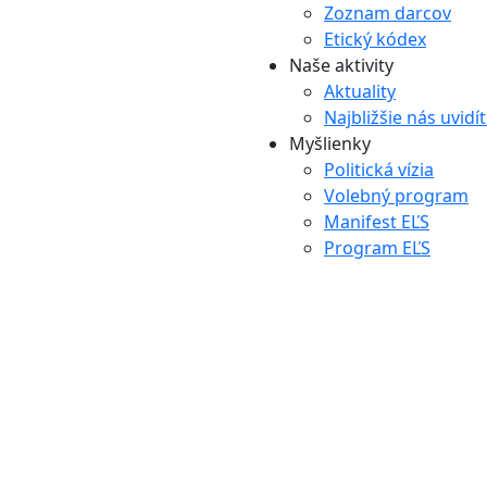
Zoznam darcov
Etický kódex
Naše aktivity
Aktuality
Najbližšie nás uvidí
Myšlienky
Politická vízia
Volebný program
Manifest EĽS
Program EĽS