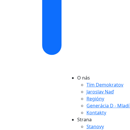
O nás
Tím Demokratov
Jaroslav Naď
Regióny
Generácia D - Mlad
Kontakty
Strana
Stanovy