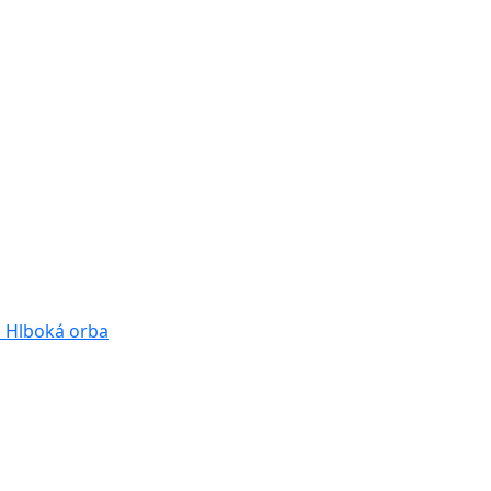
a
Hlboká orba