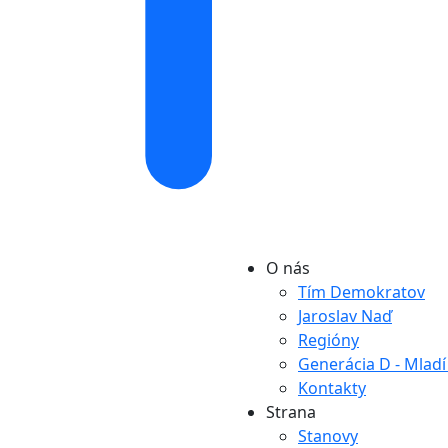
O nás
Tím Demokratov
Jaroslav Naď
Regióny
Generácia D - Mlad
Kontakty
Strana
Stanovy