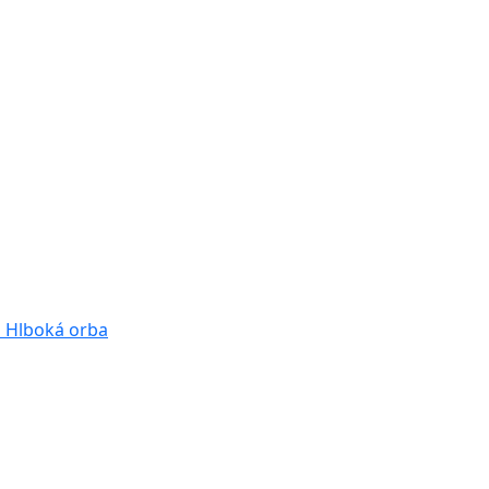
a
Hlboká orba