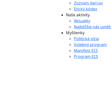
Zoznam darcov
Etický kódex
Naše aktivity
Aktuality
Najbližšie nás uvidí
Myšlienky
Politická vízia
Volebný program
Manifest EĽS
Program EĽS