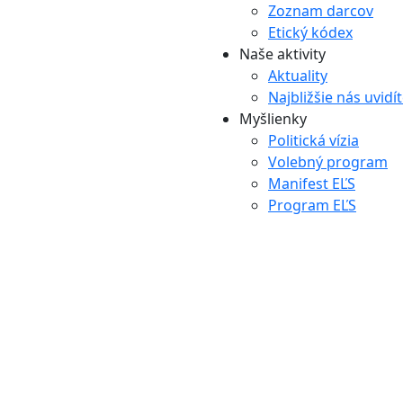
Zoznam darcov
Etický kódex
Naše aktivity
Aktuality
Najbližšie nás uvidí
Myšlienky
Politická vízia
Volebný program
Manifest EĽS
Program EĽS