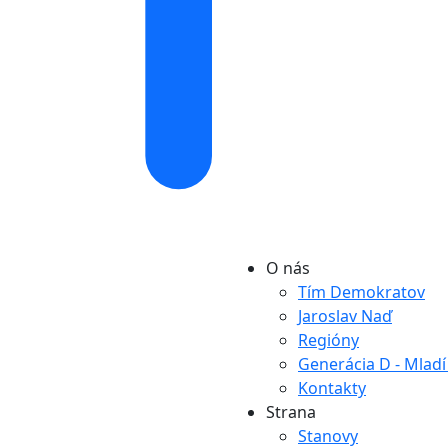
O nás
Tím Demokratov
Jaroslav Naď
Regióny
Generácia D - Mlad
Kontakty
Strana
Stanovy