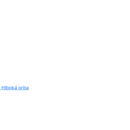
a
Hlboká orba