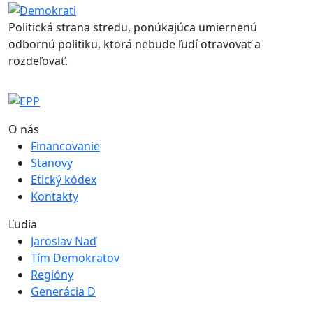
Politická strana stredu, ponúkajúca umiernenú
odbornú politiku, ktorá nebude ľudí otravovať a
rozdeľovať.
O nás
Financovanie
Stanovy
Etický kódex
Kontakty
Ľudia
Jaroslav Naď
Tím Demokratov
Regióny
Generácia D