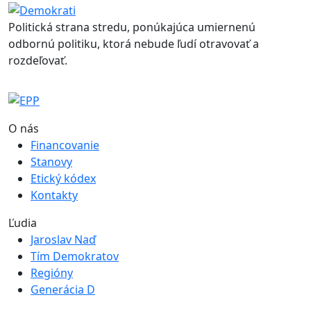
Politická strana stredu, ponúkajúca umiernenú
odbornú politiku, ktorá nebude ľudí otravovať a
rozdeľovať.
O nás
Financovanie
Stanovy
Etický kódex
Kontakty
Ľudia
Jaroslav Naď
Tím Demokratov
Regióny
Generácia D