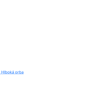
a
Hlboká orba