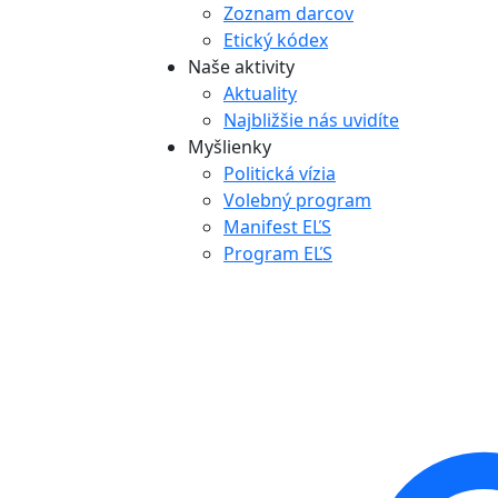
Zoznam darcov
Etický kódex
Naše aktivity
Aktuality
Najbližšie nás uvidíte
Myšlienky
Politická vízia
Volebný program
Manifest EĽS
Program EĽS