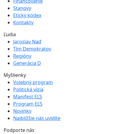
Ľudia
Jaroslav Naď
Tím Demokratov
Regióny
Generácia D
Myšlienky
Volebný program
Politická vízia
Manifest EĽS
Program EĽS
Novinky
Najbližšie nás uvidíte
Podporte nás
Pridajte sa k nám
Pomôžte nám
Prispejte na činnosť strany
Fotorámčeky