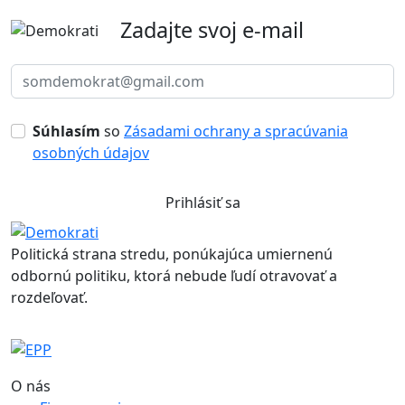
Súhlasím
so
Zásadami ochrany a spracúvania
osobných údajov
Prihlásiť sa
Politická strana stredu, ponúkajúca umiernenú
odbornú politiku, ktorá nebude ľudí otravovať a
rozdeľovať.
O nás
Financovanie
Stanovy
Etický kódex
Kontakty