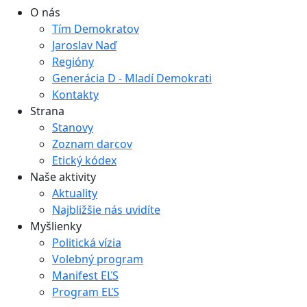
Generácia D - Mladí Demokrati
Kontakty
Strana
Stanovy
Zoznam darcov
Etický kódex
Naše aktivity
Aktuality
Najbližšie nás uvidíte
Myšlienky
Politická vízia
Volebný program
Manifest EĽS
Program EĽS