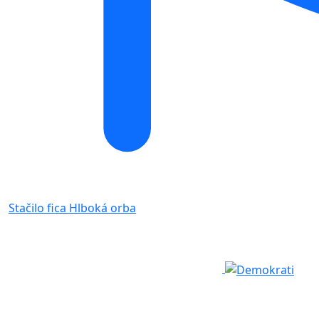
Stačilo fica
Hlboká orba
O nás
Tím Demokratov
Jaroslav Naď
Regióny