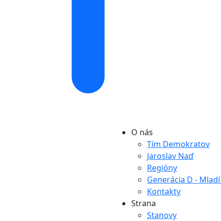
O nás
Tím Demokratov
Jaroslav Naď
Regióny
Generácia D - Mlad
Kontakty
Strana
Stanovy