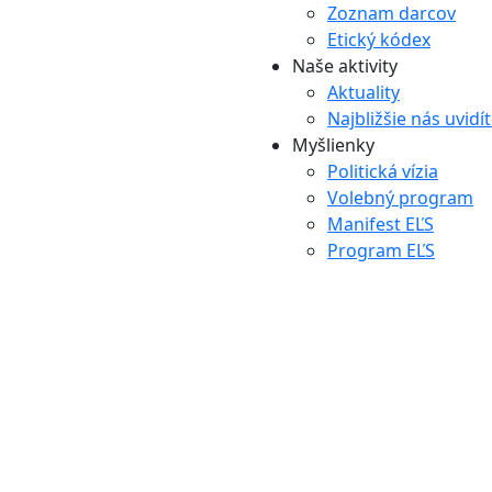
Zoznam darcov
Etický kódex
Naše aktivity
Aktuality
Najbližšie nás uvidí
Myšlienky
Politická vízia
Volebný program
Manifest EĽS
Program EĽS