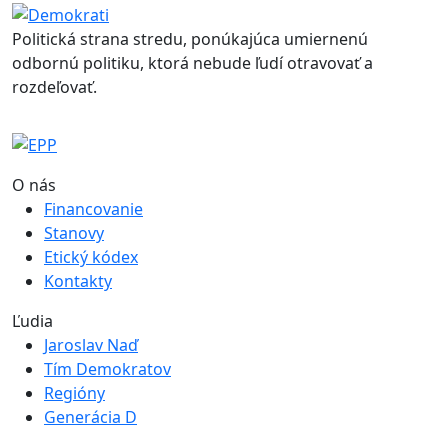
Politická strana stredu, ponúkajúca umiernenú
odbornú politiku, ktorá nebude ľudí otravovať a
rozdeľovať.
O nás
Financovanie
Stanovy
Etický kódex
Kontakty
Ľudia
Jaroslav Naď
Tím Demokratov
Regióny
Generácia D