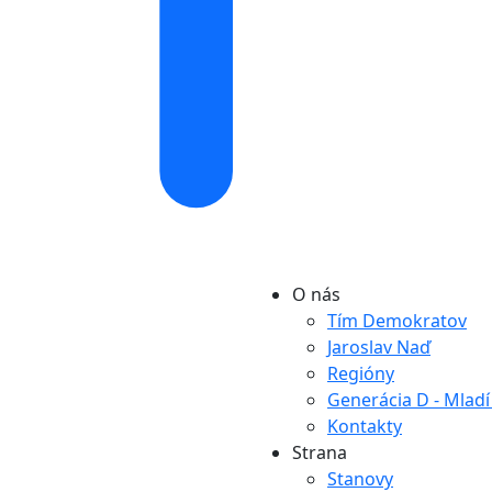
O nás
Tím Demokratov
Jaroslav Naď
Regióny
Generácia D - Mlad
Kontakty
Strana
Stanovy