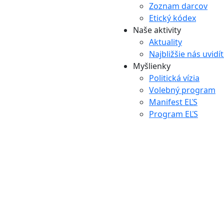
Zoznam darcov
Etický kódex
Naše aktivity
Aktuality
Najbližšie nás uvidí
Myšlienky
Politická vízia
Volebný program
Manifest EĽS
Program EĽS