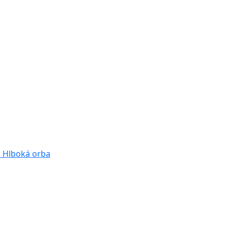
a
Hlboká orba