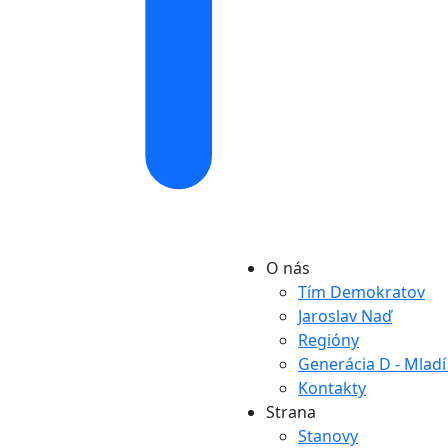
O nás
Tím Demokratov
Jaroslav Naď
Regióny
Generácia D - Mlad
Kontakty
Strana
Stanovy