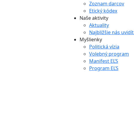
Zoznam darcov
Etický kódex
Naše aktivity
Aktuality
Najbližšie nás uvidí
Myšlienky
Politická vízia
Volebný program
Manifest EĽS
Program EĽS