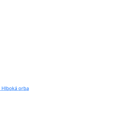
a
Hlboká orba