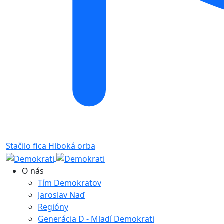
Stačilo fica
Hlboká orba
O nás
Tím Demokratov
Jaroslav Naď
Regióny
Generácia D - Mladí Demokrati