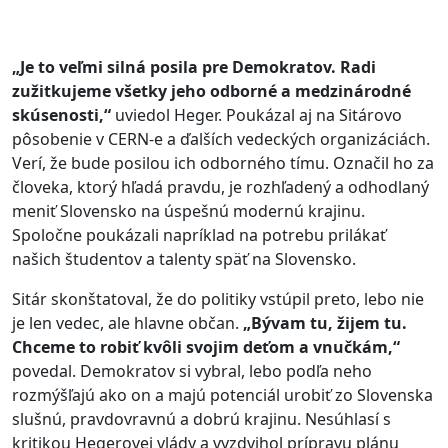
„Je to veľmi silná posila pre Demokratov. Radi
zužitkujeme všetky jeho odborné a medzinárodné
skúsenosti,“
uviedol Heger. Poukázal aj na Sitárovo
pôsobenie v CERN-e a ďalších vedeckých organizáciách.
Verí, že bude posilou ich odborného tímu. Označil ho za
človeka, ktorý hľadá pravdu, je rozhľadený a odhodlaný
meniť Slovensko na úspešnú modernú krajinu.
Spoločne poukázali napríklad na potrebu prilákať
našich študentov a talenty späť na Slovensko.
Sitár skonštatoval, že do politiky vstúpil preto, lebo nie
je len vedec, ale hlavne občan.
„Bývam tu, žijem tu.
Chceme to robiť kvôli svojim deťom a vnučkám,“
povedal. Demokratov si vybral, lebo podľa neho
rozmýšľajú ako on a majú potenciál urobiť zo Slovenska
slušnú, pravdovravnú a dobrú krajinu. Nesúhlasí s
kritikou Hegerovej vlády a vyzdvihol prípravu plánu