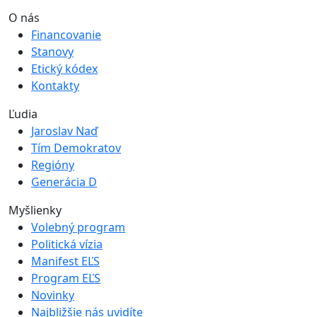
O nás
Financovanie
Stanovy
Etický kódex
Kontakty
Ľudia
Jaroslav Naď
Tím Demokratov
Regióny
Generácia D
Myšlienky
Volebný program
Politická vízia
Manifest EĽS
Program EĽS
Novinky
Najbližšie nás uvidíte