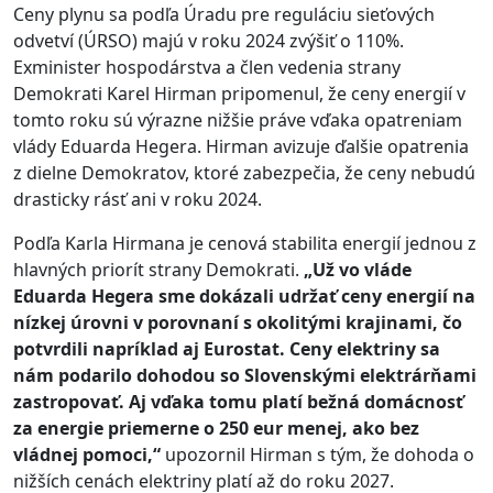
Ceny plynu sa podľa Úradu pre reguláciu sieťových
odvetví (ÚRSO) majú v roku 2024 zvýšiť o 110%.
Exminister hospodárstva a člen vedenia strany
Demokrati Karel Hirman pripomenul, že ceny energií v
tomto roku sú výrazne nižšie práve vďaka opatreniam
vlády Eduarda Hegera. Hirman avizuje ďalšie opatrenia
z dielne Demokratov, ktoré zabezpečia, že ceny nebudú
drasticky rásť ani v roku 2024.
Podľa Karla Hirmana je cenová stabilita energií jednou z
hlavných priorít strany Demokrati.
„Už vo vláde
Eduarda Hegera sme dokázali udržať ceny energií na
nízkej úrovni v porovnaní s okolitými krajinami, čo
potvrdili napríklad aj Eurostat. Ceny elektriny sa
nám podarilo dohodou so Slovenskými elektrárňami
zastropovať. Aj vďaka tomu platí bežná domácnosť
za energie priemerne o 250 eur menej, ako bez
vládnej pomoci,“
upozornil Hirman s tým, že dohoda o
nižších cenách elektriny platí až do roku 2027.