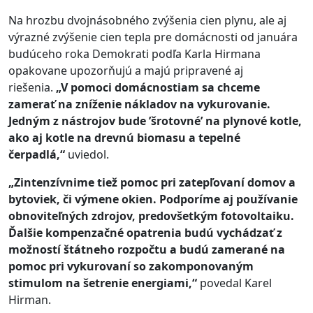
Na hrozbu dvojnásobného zvýšenia cien plynu, ale aj
výrazné zvýšenie cien tepla pre domácnosti od januára
budúceho roka Demokrati podľa Karla Hirmana
opakovane upozorňujú a majú pripravené aj
riešenia.
„V pomoci domácnostiam sa chceme
zamerať na zníženie nákladov na vykurovanie.
Jedným z nástrojov bude ’šrotovné’ na plynové kotle,
ako aj kotle na drevnú biomasu a tepelné
čerpadlá,“
uviedol.
„Zintenzívnime tiež pomoc pri zatepľovaní domov a
bytoviek, či výmene okien. Podporíme aj používanie
obnoviteľných zdrojov, predovšetkým fotovoltaiku.
Ďalšie kompenzačné opatrenia budú vychádzať z
možností štátneho rozpočtu a budú zamerané na
pomoc pri vykurovaní so zakomponovaným
stimulom na šetrenie energiami,“
povedal Karel
Hirman.