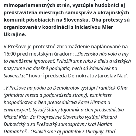
mimoparlamentných strán, vystúpia hudobníci aj
predstavitelia miestnych samospráv a ukrajinských
komunít pôsobiacich na Slovensku. Oba protesty sú
organizované v koordinácii s iniciatívou Mier
Ukrajine.
V Prešove je protestné zhromaždenie naplánované na
16:00 pred mestským úradom:
„Slovensko nás volá a my
to nemôžeme ignorovať. Priložili sme ruku k dielu a všetkých
pozývame na dnešné podujatia, nech sú kdekoľvek na
Slovensku,”
hovorí predseda Demokratov Jaroslav Naď.
„V Prešove na pódiu za Demokratov vystúpi František Oľha
(primátor mesta a podpredseda strany), exminister
hospodárstva a člen predsedníctva Karel Hirman a
enviroexpert, bývalý štátny tajomník a člen predsedníctva
Michal Kiča. Za Progresívne Slovensko vystúpi Richard
Dubovický a za Prešovský samosprávny kraj Marián
Damankoš . Oslovili sme aj priateľov z Ukrajiny, ktorí