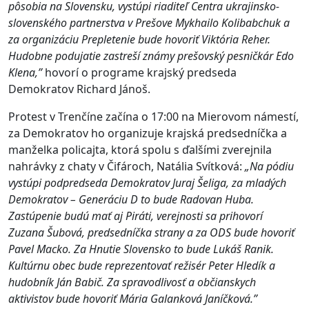
pôsobia na Slovensku, vystúpi riaditeľ Centra ukrajinsko-
slovenského partnerstva v Prešove Mykhailo Kolibabchuk a
za organizáciu Prepletenie bude hovoriť Viktória Reher.
Hudobne podujatie zastreší známy prešovský pesničkár Edo
Klena,”
hovorí o programe krajský predseda
Demokratov Richard Jánoš.
Protest v Trenčíne začína o 17:00 na Mierovom námestí,
za Demokratov ho organizuje krajská predsedníčka a
manželka policajta, ktorá spolu s ďalšími zverejnila
nahrávky z chaty v Čifároch, Natália Svítková:
„Na pódiu
vystúpi podpredseda Demokratov Juraj Šeliga, za mladých
Demokratov – Generáciu D to bude Radovan Huba.
Zastúpenie budú mať aj Piráti, verejnosti sa prihovorí
Zuzana Šubová, predsedníčka strany a za ODS bude hovoriť
Pavel Macko. Za Hnutie Slovensko to bude Lukáš Ranik.
Kultúrnu obec bude reprezentovať režisér Peter Hledík a
hudobník Ján Babič. Za spravodlivosť a občianskych
aktivistov bude hovoriť Mária Galanková Janíčková.”