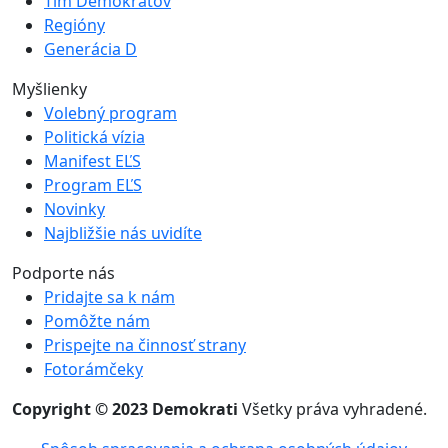
Tím Demokratov
Regióny
Generácia D
Myšlienky
Volebný program
Politická vízia
Manifest EĽS
Program EĽS
Novinky
Najbližšie nás uvidíte
Podporte nás
Pridajte sa k nám
Pomôžte nám
Prispejte na činnosť strany
Fotorámčeky
Copyright © 2023 Demokrati
Všetky práva vyhradené.