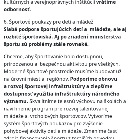
kultúrnych a verejnoprávnych inštitúcií
vrátime
odbornosť.
6. Športové poukazy pre deti a mládež
Slabá podpora športujúcich detí a mládeže, ale aj
rozbité športoviská. Aj po zriadení ministerstva
športu sú problémy stále rovnaké.
Chceme, aby športovanie bolo dostupnou,
prirodzenou a bezpečnou aktivitou pre všetkých.
Moderné športové prostredie musíme budovať už
na úrovni miest a regiónov.
Podporíme obnovu
a rozvoj športovej infraštruktúry a zlepšíme
dostupnosť využitia infraštruktúry národného
významu.
Skvalitníme telesnú výchovu na školách a
navrhneme program pre rozvoj talentovanej
mládeže a vrcholových športovcov. Vytvoríme
systém športových poukazov pre zvýšenie
pohybovej aktivity detí a mládeže. Zmeníme časť
zdroja financovania športu z terajších odvodov