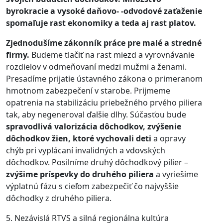
byrokracie a vysoké daňovo- -odvodové zaťaženie
spomaľuje rast ekonomiky a teda aj rast platov.
Zjednodušíme zákonník práce pre malé a stredné
firmy.
Budeme tlačiť na rast miezd a vyrovnávanie
rozdielov v odmeňovaní medzi mužmi a ženami.
Presadíme prijatie ústavného zákona o primeranom
hmotnom zabezpečení v starobe. Prijmeme
opatrenia na stabilizáciu priebežného prvého piliera
tak, aby negeneroval ďalšie dlhy. Súčasťou bude
spravodlivá valorizácia dôchodkov, zvýšenie
dôchodkov žien, ktoré vychovali deti
a opravy
chýb pri vyplácaní invalidných a vdovských
dôchodkov. Posilníme druhý dôchodkový pilier –
zvýšime príspevky do druhého piliera
a vyriešime
výplatnú fázu s cieľom zabezpečiť čo najvyššie
dôchodky z druhého piliera.
5. Nezávislá RTVS a silná regionálna kultúra