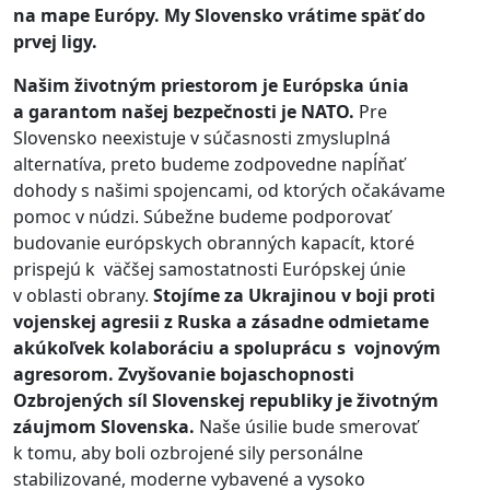
na mape Európy. My Slovensko vrátime späť do
prvej ligy.
Našim životným priestorom je Európska únia
a garantom našej bezpečnosti je NATO.
Pre
Slovensko neexistuje v súčasnosti zmysluplná
alternatíva, preto budeme zodpovedne napĺňať
dohody s našimi spojencami, od ktorých očakávame
pomoc v núdzi. Súbežne budeme podporovať
budovanie európskych obranných kapacít, ktoré
prispejú k väčšej samostatnosti Európskej únie
v oblasti obrany.
Stojíme za Ukrajinou v boji proti
vojenskej agresii z Ruska a zásadne odmietame
akúkoľvek kolaboráciu a spoluprácu s vojnovým
agresorom. Zvyšovanie bojaschopnosti
Ozbrojených síl Slovenskej republiky je životným
záujmom Slovenska.
Naše úsilie bude smerovať
k tomu, aby boli ozbrojené sily personálne
stabilizované, moderne vybavené a vysoko