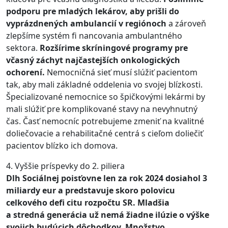
podporu pre mladých lekárov, aby prišli do
vyprázdnených ambulancií v regiónoch
a zároveň
zlepšíme systém fi nancovania ambulantného
sektora.
Rozšírime skríningové programy pre
včasný záchyt najčastejších onkologických
ochorení.
Nemocničná sieť musí slúžiť pacientom
tak, aby mali základné oddelenia vo svojej blízkosti.
Špecializované nemocnice so špičkovými lekármi by
mali slúžiť pre komplikované stavy na nevyhnutný
čas. Časť nemocníc potrebujeme zmeniť na kvalitné
doliečovacie a rehabilitačné centrá s cieľom doliečiť
pacientov blízko ich domova.
4. Vyššie príspevky do 2. piliera
Dlh Sociálnej poisťovne len za rok 2024 dosiahol 3
miliardy eur a predstavuje skoro polovicu
celkového defi citu rozpočtu SR. Mladšia
a stredná generácia už nemá žiadne ilúzie o výške
svojich budúcich dôchodkov. Množstvo