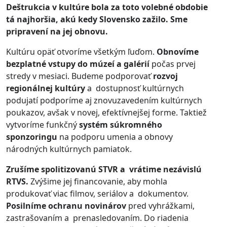
Deštrukcia v kultúre bola za toto volebné obdobie
tá najhoršia, akú kedy Slovensko zažilo. Sme
pripravení na jej obnovu.
Kultúru opäť otvoríme všetkým ľuďom.
Obnovíme
bezplatné vstupy do múzeí a galérií
počas prvej
stredy v mesiaci. Budeme podporovať
rozvoj
regionálnej kultúry
a dostupnosť kultúrnych
podujatí podporíme aj znovuzavedením kultúrnych
poukazov, avšak v novej, efektívnejšej forme. Taktiež
vytvoríme funkčný
systém súkromného
sponzoringu
na podporu umenia a obnovy
národných kultúrnych pamiatok.
Zrušíme spolitizovanú STVR a vrátime nezávislú
RTVS.
Zvýšime jej financovanie, aby mohla
produkovať viac filmov, seriálov a dokumentov.
Posilníme ochranu novinárov
pred vyhrážkami,
zastrašovaním a prenasledovaním. Do riadenia