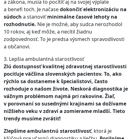
a zákona, musia to pocítiť aj na svojej výplate
a benefi toch. Je načase
dokončiť elektronizáciu na
súdoch
a stanoviť
minimálne časové lehoty na
rozhodnutie.
Nie je možné, aby sudca nerozhodol
10 rokov, aj keď môže, a necítil žiadnu
zodpovednosť. To je predsa výsmech spravodlivosti
a občanovi.
3. Lepšia ambulantná starostlivosť
Zlú dostupnosť kvalitnej zdravotnej starostlivosti
pociťuje väčšina slovenských pacientov. To, ako
rýchlo sa dostaneme k špecialistovi, často
rozhoduje o našom živote. Neskorá diagnostika je
vážnym problémom najmä pri rakovine. Žiaľ,
v porovnaní so susednými krajinami sa dožívame
nižšieho veku v zdraví a zomierame mladší. Tieto
trendy musíme zvrátiť!
Zlepšíme ambulantnú starostlivosť
, ktorá je
kľúčová pre včasnú diagnostiku a liečbu.
Posilníme