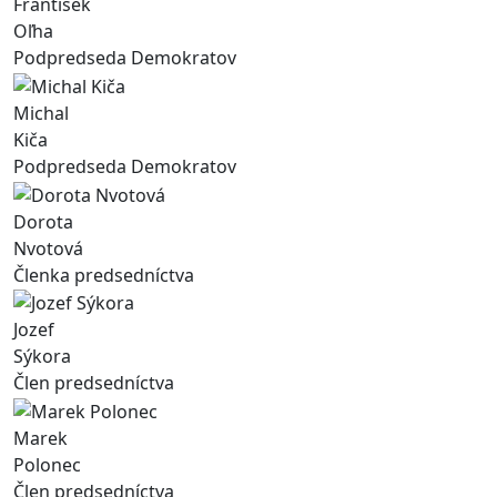
František
Oľha
Podpredseda Demokratov
Michal
Kiča
Podpredseda Demokratov
Dorota
Nvotová
Členka predsedníctva
Jozef
Sýkora
Člen predsedníctva
Marek
Polonec
Člen predsedníctva