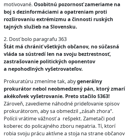
motivované.
Osobitnú pozornosť zameriame na
boj s dezinformáciami a opatreniam proti
rozširovaniu extrémizmu a činnosti ruských
tajných služieb na Slovensku.
2. Dosť bolo paragrafu 363
Štát má chrániť všetkých občanov, no súčasná
vláda sa sústredí len na svoju beztrestnosť,
zastrašovanie politických oponentov
a nepohodlných vyšetrovateľov.
Prokuratúru zmeníme tak, aby
generálny
prokurátor nebol neobmedzený pán, ktorý zmarí
akékoľvek vyšetrovanie. Preto stačilo §363!
Zároveň, zavedieme náhodné prideľovanie spisov
prokurátorom, aby sa obmedzil „zásah zhora“.
Polícii vrátime vážnosť a rešpekt. Zametači pod
koberec do policajného zboru nepatria. Tí, ktorí
robia svoju prácu aktívne a stoja na strane občanov