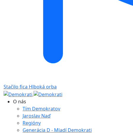
Stačilo fica
Hlboká orba
O nás
Tím Demokratov
Jaroslav Naď
Regióny
Generácia D - Mladí Demokrati