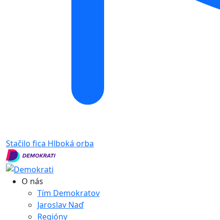
Stačilo fica
Hlboká orba
O nás
Tím Demokratov
Jaroslav Naď
Regióny