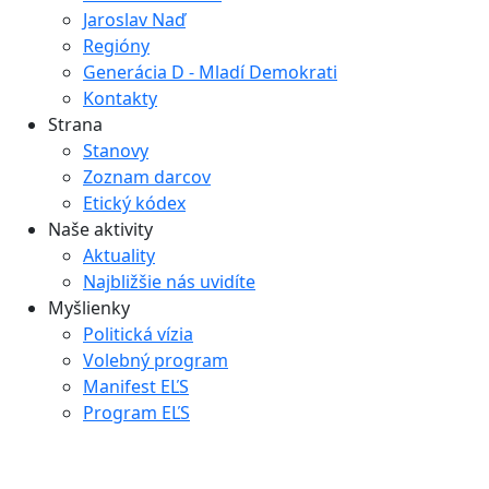
Jaroslav Naď
Regióny
Generácia D - Mladí Demokrati
Kontakty
Strana
Stanovy
Zoznam darcov
Etický kódex
Naše aktivity
Aktuality
Najbližšie nás uvidíte
Myšlienky
Politická vízia
Volebný program
Manifest EĽS
Program EĽS