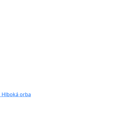
a
Hlboká orba