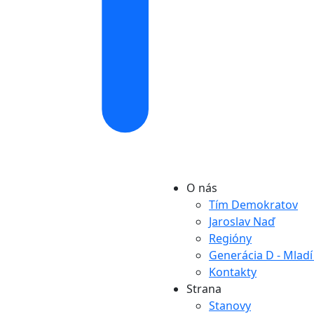
O nás
Tím Demokratov
Jaroslav Naď
Regióny
Generácia D - Mlad
Kontakty
Strana
Stanovy