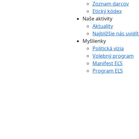
Zoznam darcov
Etický kódex
Naše aktivity
Aktuality
Najbližšie nás uvidí
Myšlienky
Politická vízia
Volebný program
Manifest EĽS
Program EĽS