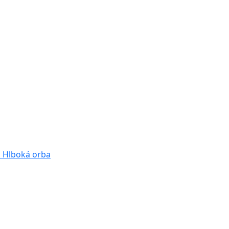
a
Hlboká orba