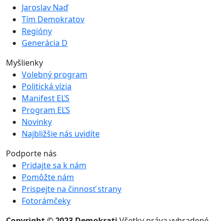
Jaroslav Naď
Tím Demokratov
Regióny
Generácia D
Myšlienky
Volebný program
Politická vízia
Manifest EĽS
Program EĽS
Novinky
Najbližšie nás uvidíte
Podporte nás
Pridajte sa k nám
Pomôžte nám
Prispejte na činnosť strany
Fotorámčeky
Copyright © 2023 Demokrati
Všetky práva vyhradené.