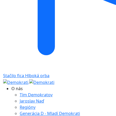
Stačilo fica
Hlboká orba
O nás
Tím Demokratov
Jaroslav Naď
Regióny
Generácia D - Mladí Demokrati