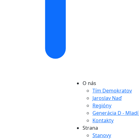
O nás
Tím Demokratov
Jaroslav Naď
Regióny
Generácia D - Mlad
Kontakty
Strana
Stanovy