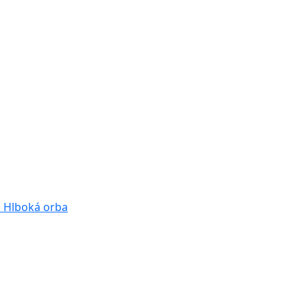
a
Hlboká orba