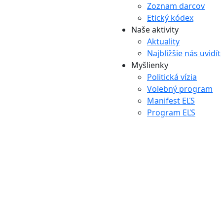
Zoznam darcov
Etický kódex
Naše aktivity
Aktuality
Najbližšie nás uvidí
Myšlienky
Politická vízia
Volebný program
Manifest EĽS
Program EĽS