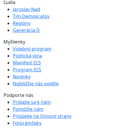
Ľudia
Jaroslav Naď
Tím Demokratov
Regióny
Generácia D
Myšlienky
Volebný program
Politická vízia
Manifest EĽS
Program EĽS
Novinky
Najbližšie nás uvidíte
Podporte nás
Pridajte sa k nám
Pomôžte nám
Prispejte na činnosť strany
Fotorámčeky