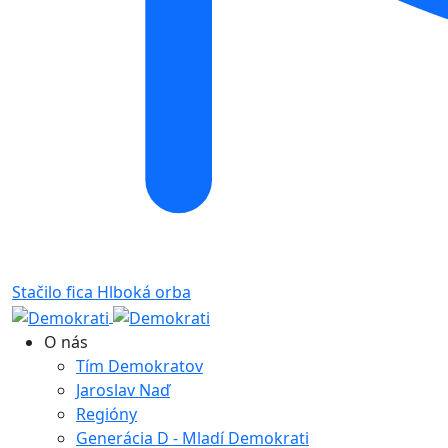
Stačilo fica
Hlboká orba
O nás
Tím Demokratov
Jaroslav Naď
Regióny
Generácia D - Mladí Demokrati