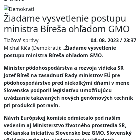
Žiadame vysvetlenie postupu
ministra Bíreša ohľadom GMO
Tlačové správy
04. 08. 2023 / 23:37
Michal Kiča (Demokrati):
„Žiadame vysvetlenie
postupu ministra Bíreša ohľadom GMO.
Minister pôdohospodárstva a rozvoja vidieka SR
Jozef Bíreš na zasadnutí Rady ministrov EÚ pre
pôdohospodárstvo pred niekoľkými dňami v mene
Slovenska podporil legislatívu umožňujúcu
uvádzanie takzvaných nových genómových techník
pri produkcii potravín.
Návrh Európskej komisie odmietalo pod naším
vedením aj Ministerstvo životného prostredia SR,
občianska iniciatíva Slovensko bez GMO, Slovenský