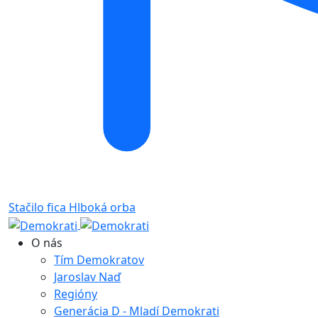
Stačilo fica
Hlboká orba
O nás
Tím Demokratov
Jaroslav Naď
Regióny
Generácia D - Mladí Demokrati