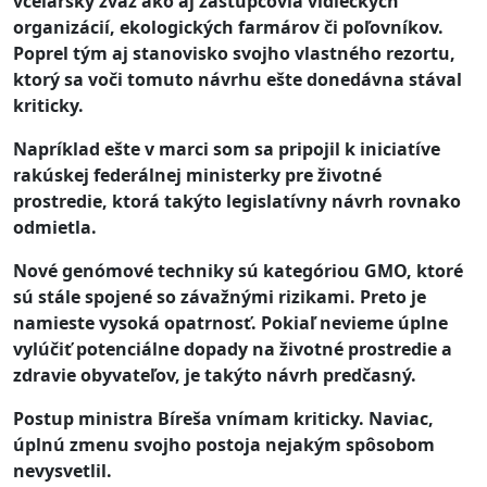
včelársky zväz ako aj zástupcovia vidieckych
organizácií, ekologických farmárov či poľovníkov.
Poprel tým aj stanovisko svojho vlastného rezortu,
ktorý sa voči tomuto návrhu ešte donedávna stával
kriticky.
Napríklad ešte v marci som sa pripojil k iniciatíve
rakúskej federálnej ministerky pre životné
prostredie, ktorá takýto legislatívny návrh rovnako
odmietla.
Nové genómové techniky sú kategóriou GMO, ktoré
sú stále spojené so závažnými rizikami. Preto je
namieste vysoká opatrnosť. Pokiaľ nevieme úplne
vylúčiť potenciálne dopady na životné prostredie a
zdravie obyvateľov, je takýto návrh predčasný.
Postup ministra Bíreša vnímam kriticky. Naviac,
úplnú zmenu svojho postoja nejakým spôsobom
nevysvetlil.