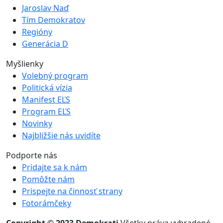
Jaroslav Naď
Tím Demokratov
Regióny
Generácia D
Myšlienky
Volebný program
Politická vízia
Manifest EĽS
Program EĽS
Novinky
Najbližšie nás uvidíte
Podporte nás
Pridajte sa k nám
Pomôžte nám
Prispejte na činnosť strany
Fotorámčeky
Copyright © 2023 Demokrati
Všetky práva vyhradené.