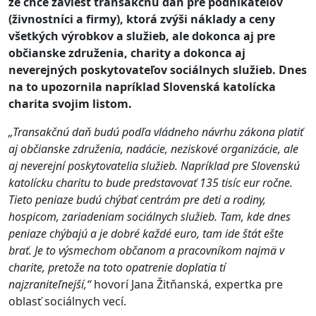
že chce zaviesť transakčnú daň pre podnikateľov
(živnostníci a firmy), ktorá zvýši náklady a ceny
všetkých výrobkov a služieb, ale dokonca aj pre
občianske združenia, charity a dokonca aj
neverejných poskytovateľov sociálnych služieb. Dnes
na to upozornila napríklad Slovenská katolícka
charita svojim listom.
„Transakčnú daň budú podľa vládneho návrhu zákona platiť
aj občianske združenia, nadácie, neziskové organizácie, ale
aj neverejní poskytovatelia služieb. Napríklad pre Slovenskú
katolícku charitu to bude predstavovať 135 tisíc eur ročne.
Tieto peniaze budú chýbať centrám pre deti a rodiny,
hospicom, zariadeniam sociálnych služieb. Tam, kde dnes
peniaze chýbajú a je dobré každé euro, tam ide štát ešte
brať. Je to výsmechom občanom a pracovníkom najmä v
charite, pretože na toto opatrenie doplatia tí
najzraniteľnejší,“
hovorí Jana Žitňanská, expertka pre
oblasť sociálnych vecí.