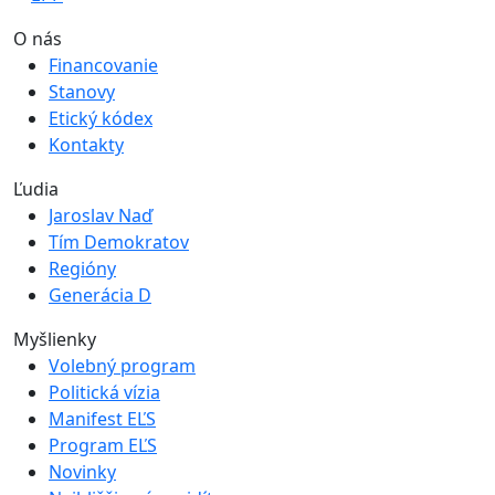
O nás
Financovanie
Stanovy
Etický kódex
Kontakty
Ľudia
Jaroslav Naď
Tím Demokratov
Regióny
Generácia D
Myšlienky
Volebný program
Politická vízia
Manifest EĽS
Program EĽS
Novinky