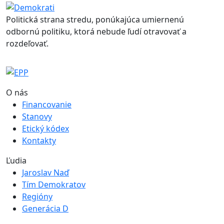
Politická strana stredu, ponúkajúca umiernenú
odbornú politiku, ktorá nebude ľudí otravovať a
rozdeľovať.
O nás
Financovanie
Stanovy
Etický kódex
Kontakty
Ľudia
Jaroslav Naď
Tím Demokratov
Regióny
Generácia D