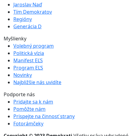
Jaroslav Naď
Tím Demokratov
Regióny
Generácia D
Myšlienky
Volebný program
Politická vízia
Manifest EĽS
Program EĽS
Novinky
Najbližšie nás uvidíte
Podporte nás
Pridajte sa k nám
Pomôžte nám
Prispejte na činnosť strany
Fotorámčeky
Copyright © 2023 Demokrati
Všetky práva vyhradené.