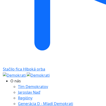
Stačilo fica
Hlboká orba
O nás
Tím Demokratov
Jaroslav Naď
Regióny
Generácia D - Mladí Demokrati