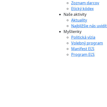
Zoznam darcov
Etický kódex
Naše aktivity
Aktuality
Najbližšie nás uvidí
Myšlienky
Politická vízia
Volebný program
Manifest EĽS
Program EĽS