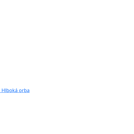
a
Hlboká orba