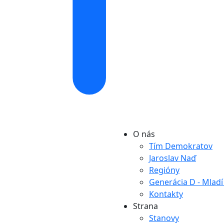
O nás
Tím Demokratov
Jaroslav Naď
Regióny
Generácia D - Mlad
Kontakty
Strana
Stanovy