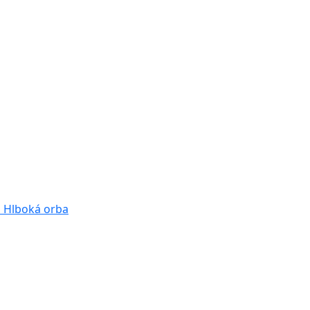
a
Hlboká orba