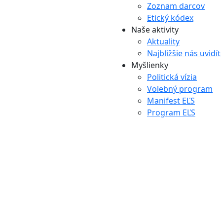
Zoznam darcov
Etický kódex
Naše aktivity
Aktuality
Najbližšie nás uvidí
Myšlienky
Politická vízia
Volebný program
Manifest EĽS
Program EĽS