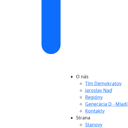
O nás
Tím Demokratov
Jaroslav Naď
Regióny
Generácia D - Mlad
Kontakty
Strana
Stanovy