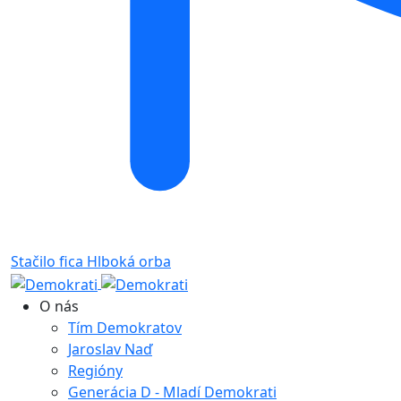
Stačilo fica
Hlboká orba
O nás
Tím Demokratov
Jaroslav Naď
Regióny
Generácia D - Mladí Demokrati