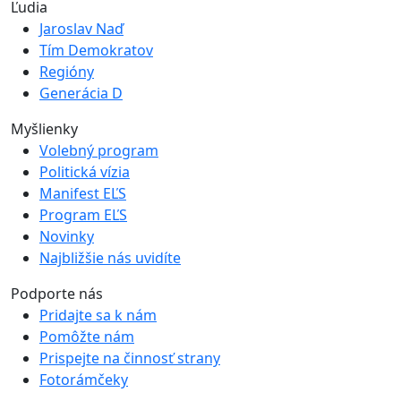
Ľudia
Jaroslav Naď
Tím Demokratov
Regióny
Generácia D
Myšlienky
Volebný program
Politická vízia
Manifest EĽS
Program EĽS
Novinky
Najbližšie nás uvidíte
Podporte nás
Pridajte sa k nám
Pomôžte nám
Prispejte na činnosť strany
Fotorámčeky