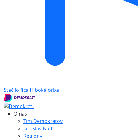
Stačilo fica
Hlboká orba
O nás
Tím Demokratov
Jaroslav Naď
Regióny