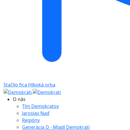
Stačilo fica
Hlboká orba
O nás
Tím Demokratov
Jaroslav Naď
Regióny
Generácia D - Mladí Demokrati