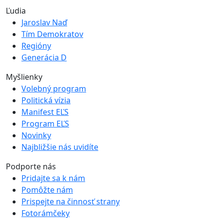
Ľudia
Jaroslav Naď
Tím Demokratov
Regióny
Generácia D
Myšlienky
Volebný program
Politická vízia
Manifest EĽS
Program EĽS
Novinky
Najbližšie nás uvidíte
Podporte nás
Pridajte sa k nám
Pomôžte nám
Prispejte na činnosť strany
Fotorámčeky