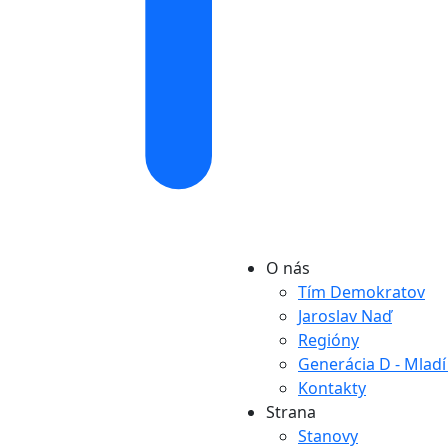
O nás
Tím Demokratov
Jaroslav Naď
Regióny
Generácia D - Mlad
Kontakty
Strana
Stanovy