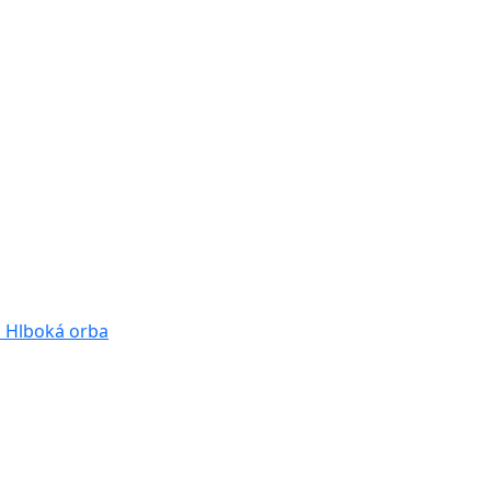
a
Hlboká orba