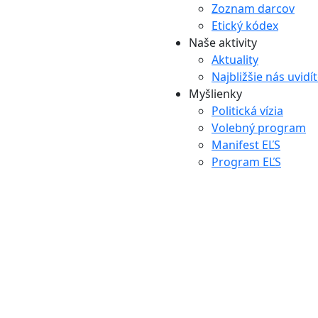
Zoznam darcov
Etický kódex
Naše aktivity
Aktuality
Najbližšie nás uvidí
Myšlienky
Politická vízia
Volebný program
Manifest EĽS
Program EĽS