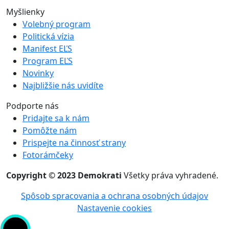
Myšlienky
Volebný program
Politická vízia
Manifest EĽS
Program EĽS
Novinky
Najbližšie nás uvidíte
Podporte nás
Pridajte sa k nám
Pomôžte nám
Prispejte na činnosť strany
Fotorámčeky
Copyright © 2023 Demokrati
Všetky práva vyhradené.
Spôsob spracovania a ochrana osobných údajov
Nastavenie cookies