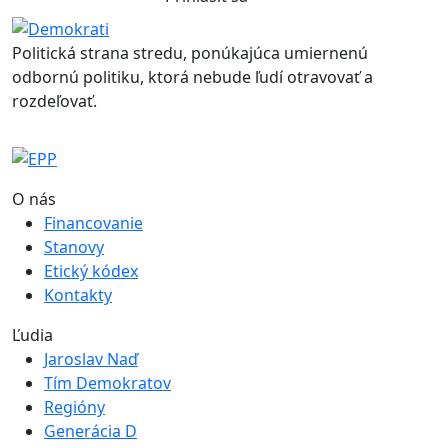
Politická strana stredu, ponúkajúca umiernenú
odbornú politiku, ktorá nebude ľudí otravovať a
rozdeľovať.
O nás
Financovanie
Stanovy
Etický kódex
Kontakty
Ľudia
Jaroslav Naď
Tím Demokratov
Regióny
Generácia D