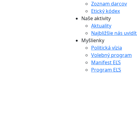
Zoznam darcov
Etický kódex
Naše aktivity
Aktuality
Najbližšie nás uvidí
Myšlienky
Politická vízia
Volebný program
Manifest EĽS
Program EĽS