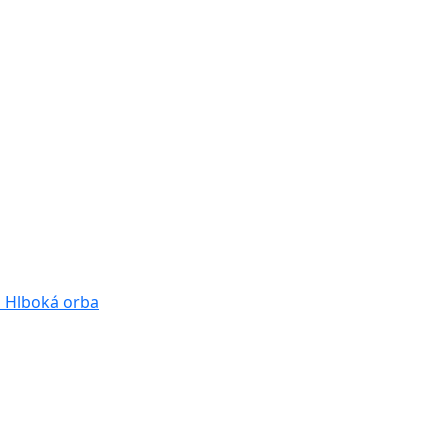
a
Hlboká orba