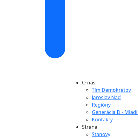
O nás
Tím Demokratov
Jaroslav Naď
Regióny
Generácia D - Mlad
Kontakty
Strana
Stanovy