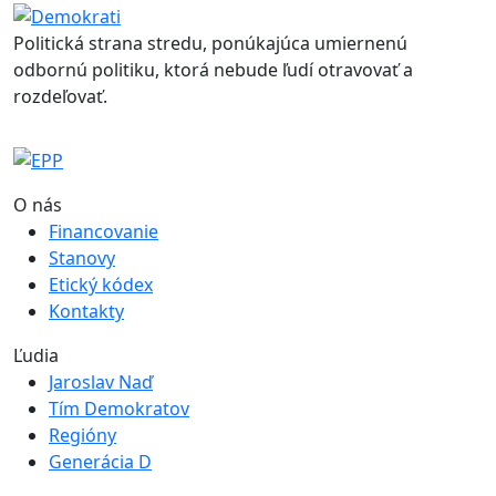
Politická strana stredu, ponúkajúca umiernenú
odbornú politiku, ktorá nebude ľudí otravovať a
rozdeľovať.
O nás
Financovanie
Stanovy
Etický kódex
Kontakty
Ľudia
Jaroslav Naď
Tím Demokratov
Regióny
Generácia D