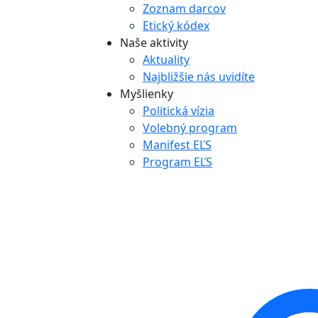
Zoznam darcov
Etický kódex
Naše aktivity
Aktuality
Najbližšie nás uvidíte
Myšlienky
Politická vízia
Volebný program
Manifest EĽS
Program EĽS