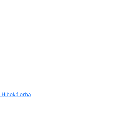
a
Hlboká orba