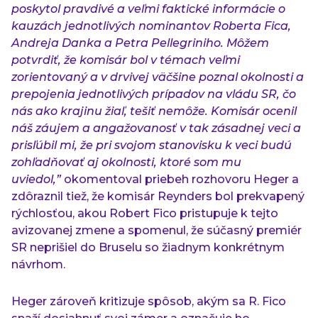
poskytol pravdivé a veľmi faktické informácie o
kauzách jednotlivých nominantov Roberta Fica,
Andreja Danka a Petra Pellegriniho. Môžem
potvrdiť, že komisár bol v témach veľmi
zorientovaný a v drvivej väčšine poznal okolnosti a
prepojenia jednotlivých prípadov na vládu SR, čo
nás ako krajinu žiaľ, tešiť nemôže. Komisár ocenil
náš záujem a angažovanosť v tak zásadnej veci a
prisľúbil mi, že pri svojom stanovisku k veci budú
zohľadňovať aj okolnosti, ktoré som mu
uviedol,”
okomentoval priebeh rozhovoru Heger a
zdôraznil tiež, že komisár Reynders bol prekvapený
rýchlosťou, akou Robert Fico pristupuje k tejto
avizovanej zmene a spomenul, že súčasný premiér
SR neprišiel do Bruselu so žiadnym konkrétnym
návrhom.
Heger zároveň kritizuje spôsob, akým sa R. Fico