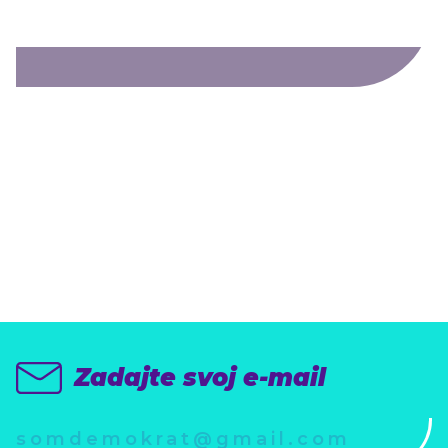
Kto chce demokraciu
a slušnosť nech sa
prihlási
(k odberu newslettra)
Zadajte svoj e-mail