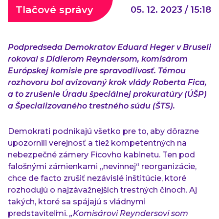
Tlačové správy
05. 12. 2023 / 15:18
Podpredseda Demokratov Eduard Heger v Bruseli
rokoval s Didierom Reyndersom, komisárom
Európskej komisie pre spravodlivosť. Témou
rozhovoru bol avizovaný krok vlády Roberta Fica,
a to zrušenie Úradu špeciálnej prokuratúry (ÚŠP)
a Špecializovaného trestného súdu (ŠTS).
Demokrati podnikajú všetko pre to, aby dôrazne
upozornili verejnosť a tiež kompetentných na
nebezpečné zámery Ficovho kabinetu. Ten pod
falošnými zámienkami „nevinnej“ reorganizácie,
chce de facto zrušiť nezávislé inštitúcie, ktoré
rozhodujú o najzávažnejších trestných činoch. Aj
takých, ktoré sa spájajú s vládnymi
predstaviteľmi.
„Komisárovi Reyndersovi som