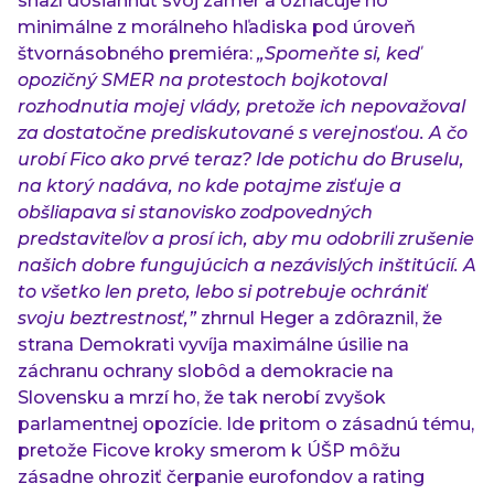
snaží dosiahnuť svoj zámer a označuje ho
minimálne z morálneho hľadiska pod úroveň
štvornásobného premiéra:
„Spomeňte si, keď
opozičný SMER na protestoch bojkotoval
rozhodnutia mojej vlády, pretože ich nepovažoval
za dostatočne prediskutované s verejnosťou. A čo
urobí Fico ako prvé teraz? Ide potichu do Bruselu,
na ktorý nadáva, no kde potajme zisťuje a
obšliapava si stanovisko zodpovedných
predstaviteľov a prosí ich, aby mu odobrili zrušenie
našich dobre fungujúcich a nezávislých inštitúcií. A
to všetko len preto, lebo si potrebuje ochrániť
svoju beztrestnosť,”
zhrnul Heger a zdôraznil, že
strana Demokrati vyvíja maximálne úsilie na
záchranu ochrany slobôd a demokracie na
Slovensku a mrzí ho, že tak nerobí zvyšok
parlamentnej opozície. Ide pritom o zásadnú tému,
pretože Ficove kroky smerom k ÚŠP môžu
zásadne ohroziť čerpanie eurofondov a rating