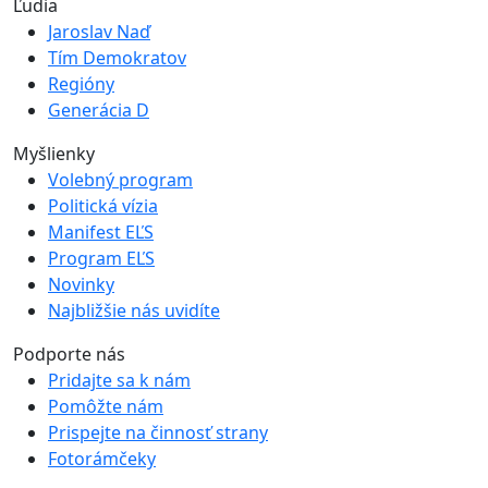
Ľudia
Jaroslav Naď
Tím Demokratov
Regióny
Generácia D
Myšlienky
Volebný program
Politická vízia
Manifest EĽS
Program EĽS
Novinky
Najbližšie nás uvidíte
Podporte nás
Pridajte sa k nám
Pomôžte nám
Prispejte na činnosť strany
Fotorámčeky