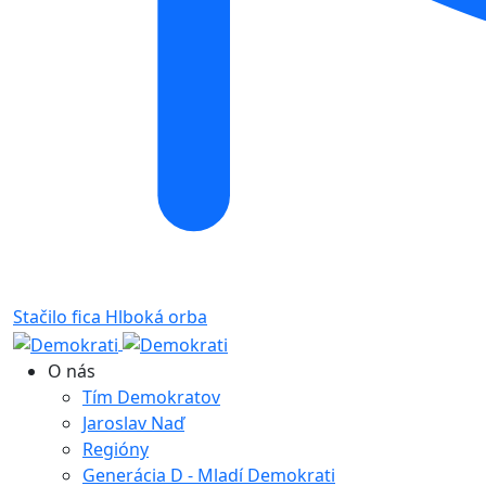
Stačilo fica
Hlboká orba
O nás
Tím Demokratov
Jaroslav Naď
Regióny
Generácia D - Mladí Demokrati