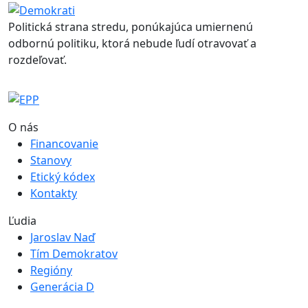
Politická strana stredu, ponúkajúca umiernenú
odbornú politiku, ktorá nebude ľudí otravovať a
rozdeľovať.
O nás
Financovanie
Stanovy
Etický kódex
Kontakty
Ľudia
Jaroslav Naď
Tím Demokratov
Regióny
Generácia D