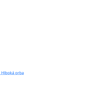
a
Hlboká orba