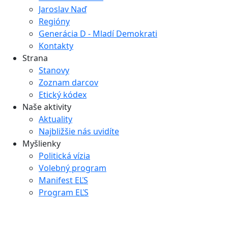
Jaroslav Naď
Regióny
Generácia D - Mladí Demokrati
Kontakty
Strana
Stanovy
Zoznam darcov
Etický kódex
Naše aktivity
Aktuality
Najbližšie nás uvidíte
Myšlienky
Politická vízia
Volebný program
Manifest EĽS
Program EĽS