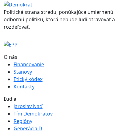
Politická strana stredu, ponúkajúca umiernenú
odbornú politiku, ktorá nebude ľudí otravovať a
rozdeľovať.
O nás
Financovanie
Stanovy
Etický kódex
Kontakty
Ľudia
Jaroslav Naď
Tím Demokratov
Regióny
Generácia D